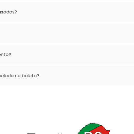
usados?
ento?
elado no boleto?