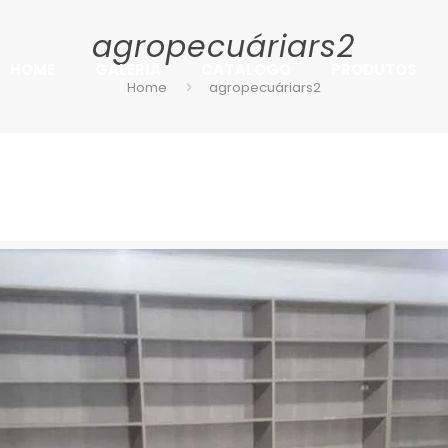
agropecuáriars2
HOME
GALERIA
CATÁLOGO
PRODUTOS
Home
agropecuáriars2